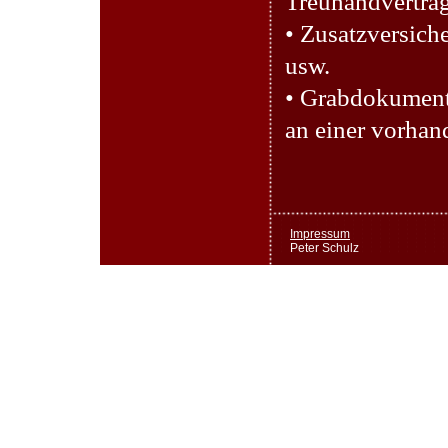
Treuhandverträ
• Zusatzversic
usw.
• Grabdokument
an einer vorhan
Impressum
Peter Schulz