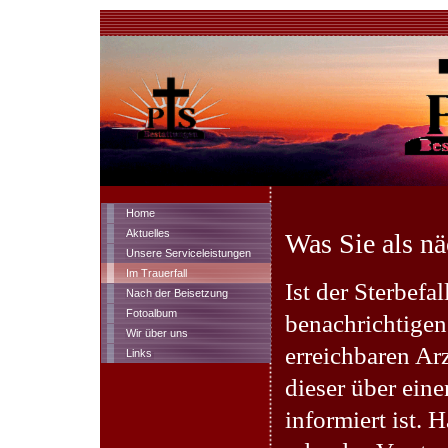
Home
Aktuelles
Was Sie als nä
Unsere Serviceleistungen
Im Trauerfall
Ist der Sterbefa
Nach der Beisetzung
Fotoalbum
benachrichtige
Wir über uns
erreichbaren Arz
Links
dieser über ein
informiert ist. 