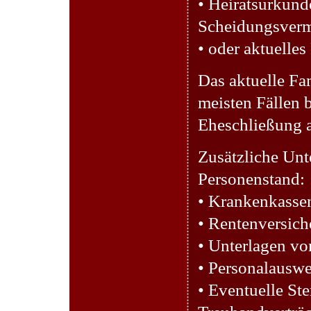
• Heiratsurkund
Scheidungsver
• oder aktuelle
Das aktuelle Fa
meisten Fällen 
Eheschließung 
Zusätzliche Un
Personenstand:
• Krankenkasse
• Rentenversic
• Unterlagen vo
• Personalauswe
• Eventuelle St